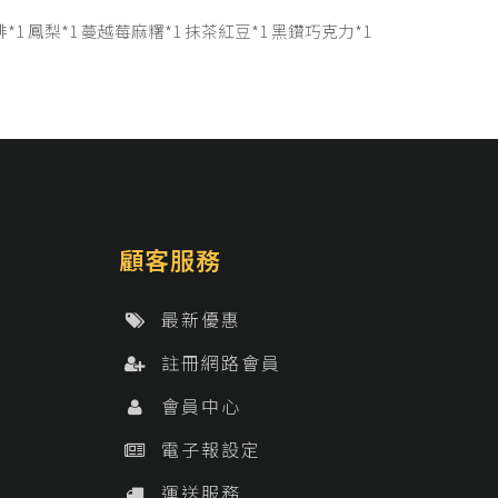
啡*1 鳳梨*1 蔓越莓麻糬*1 抹茶紅豆*1 黑鑽巧克力*1
顧客服務
最新優惠
註冊網路會員
會員中心
電子報設定
運送服務