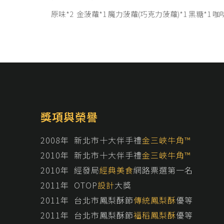
原味*2 金菠蘿*1 魔力菠蘿(巧克力菠蘿)*1 黑糖*1 咖
獎項與榮譽
2008年 新北市十大伴手禮
金三峽牛角™
2010年 新北市十大伴手禮
金三峽牛角™
2010年 經發局
經典美食
網路票選第一名
2011年 OTOP
設計
大獎
2011年 台北市鳳梨酥節
傳統鳳梨酥
優等
2011年 台北市鳳梨酥節
福稻鳳梨酥
優等