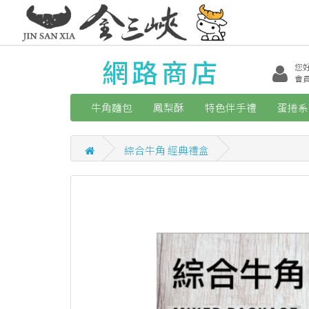
網路商店
您
會
牛角麵包
鳳梨酥
特色伴手禮
蛋捲系
綜合牛角 經典禮盒