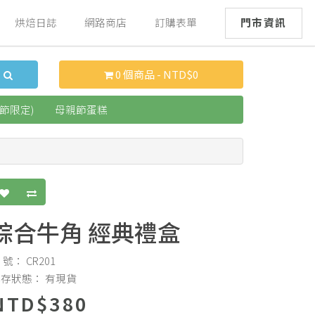
門市資訊
烘焙日誌
網路商店
訂購表單
0 個商品 - NTD$0
季節限定)
母親節蛋糕
綜合牛角 經典禮盒
 號： CR201
存狀態： 有現貨
NTD$380